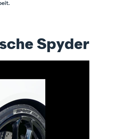
eit.
rsche Spyder