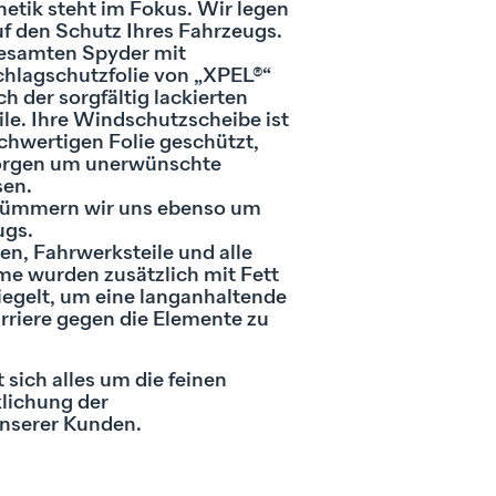
hetik steht im Fokus. Wir legen
f den Schutz Ihres Fahrzeugs.
gesamten Spyder mit
chlagschutzfolie von „XPEL®“
ch der sorgfältig lackierten
ile. Ihre Windschutzscheibe ist
ochwertigen Folie geschützt,
Sorgen um unerwünschte
en.
 kümmern wir uns ebenso um
ugs.
n, Fahrwerksteile und alle
e wurden zusätzlich mit Fett
egelt, um eine langanhaltende
rriere gegen die Elemente zu
t sich alles um die feinen
klichung der
nserer Kunden.