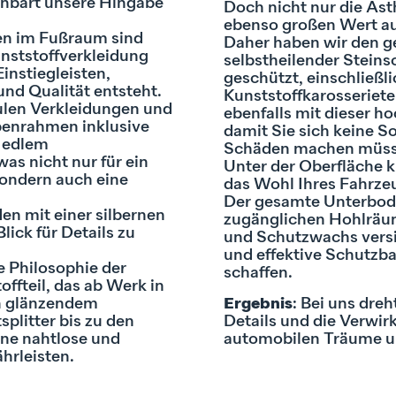
ffenbart unsere Hingabe
Doch nicht nur die Äst
ebenso großen Wert au
en im Fußraum sind
Daher haben wir den 
unststoffverkleidung
selbstheilender Steins
instiegleisten,
geschützt, einschließli
nd Qualität entsteht.
Kunststoffkarosseriete
ulen Verkleidungen und
ebenfalls mit dieser h
enrahmen inklusive
damit Sie sich keine 
t edlem
Schäden machen müss
as nicht nur für ein
Unter der Oberfläche
ondern auch eine
das Wohl Ihres Fahrze
.
Der gesamte Unterbode
n mit einer silbernen
zugänglichen Hohlräum
lick für Details zu
und Schutzwachs versi
und effektive Schutzba
e Philosophie der
schaffen.
offteil, das ab Werk in
n glänzendem
Ergebnis
: Bei uns dreh
splitter bis zu den
Details und die Verwir
ne nahtlose und
automobilen Träume u
hrleisten.