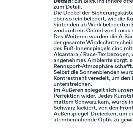
Details
: Ein Blick ins Innere o
zum Detail.
Die Deckel der Sicherungskäst
ebenso fein beledert, wie die K
hinter den ab Werk belederten E
wodurch ein Gefühl von Luxus u
Des Weiteren wurden die A-Sä
der gesamte Windschutzscheib
des Fuß-Innenspiegels sind mi
Alcantara / Race-Tex bezogen, w
angenehmes Ambiente sorgt, s
Rennsport-Atmosphäre schafft
Selbst die Sonnenblenden wurde
Kontrastnaht veredelt, um den B
unterstreichen.
Im Äußeren spiegelt sich unser
Perfektion wider. Jedes Kunstst
mattem Schwarz kam, wurde i
Schwarz lackiert, von den Front
Außenspiegel-Dreiecken, um ei
atemberaubende Optik zu gewä