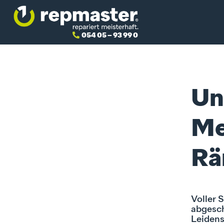
054 05 – 93 99 0
Un
Me
Rä
Voller 
abgesch
Leidens